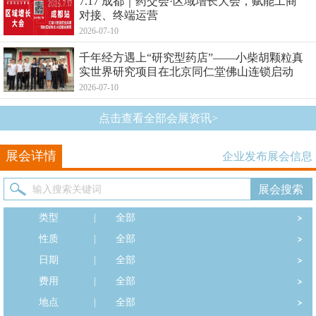
7.17 成都｜药交会·区域增长大会，赋能工商
对接、终端运营
2026-07-10
千年经方遇上“研究型药店”——小柴胡颗粒真
实世界研究项目在北京同仁堂佛山连锁启动
2026-07-10
点击查看全部会展资讯>
展会详情
企业发布展会信息
类型
|
全部
性质
|
全部
日期
|
全部
费用
|
全部
地点
|
全部