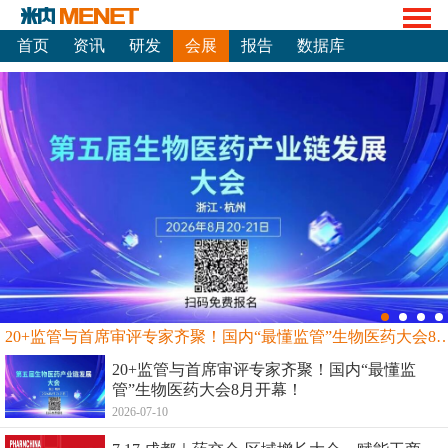
首页
资讯
研发
会展
报告
数据库
20+监管与首席审评专家齐聚！国内“最懂监管”生物
20+监管与首席审评专家齐聚！国内“最懂监
管”生物医药大会8月开幕！
2026-07-10