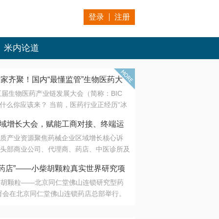
登录
注册
米内论道
专家齐聚！国内“最懂监管”生物医药大
第五届生物医药产业链发展大会（简称：BIC
 为什么你应该来？ 当前，医药行业正经历“冰
是AI制药从概念验证走向深度落地，数据与算
会·区域增长大会，赋能工商对接、终端运
另一端是创新药“最后一公里”的支付与入院
质产业资源聚焦药械企业区域增长核心诉
生态。 同质化“内卷”已无出路，全产业链协
头部商业公司、代理商、药店、中医诊所及
局关键。 本届大会以 “重构生态，定义未
接平台助力企业高效拓展终端网络，抢占区
容——从监管政策的前沿洞察，到AI制药的
药店”——小柴胡颗粒真实世界研究项
战略布局
复杂药物制剂、CGT、多肽与小核酸的技
小柴胡颗粒——北京同仁堂佛山连锁研究型药
性智造。 我们致力于打破壁垒，让“实验
连锁启动
署会在北京同仁堂佛山连锁药店总部举行。
端”与“支付端”深度对话，更让监管、产业、资
区域增长大会，赋能工商对接、终端运营
在广东落地的又一重要布局，标志着全国首
形成共识。
项目正式进入佛山市场。