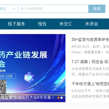
资讯
输入关键词搜索
线下服务
报告
米交汇
米房会
20+监管与首席审评
8月20-21日，杭州，
会8月开幕！
China）将隆重启幕！
与火”的淬炼—— 一端
7.17 成都｜药交
法正重新定义研发效率；
大会深度整合川渝本土优
难题，呼唤更成熟的产业
营
求，搭建生产企业与川渝
同与出海能力建设才是破
三终端渠道的精准高效对
来”为主题，内容全面扩
千年经方遇上“研究型
域增量份额夯实西南市场
算力突围；从中药创新、
6月24日下午，“光华
术攻坚，到CDMO的柔
目在北京同仁堂佛山
店真实世界研究项目”部
●
●
室”与“生产线”、“研发
最懂监管”生物医药大会8月开幕！
7.17 成都｜药交会·
这是继广州之后，该项目
本、临床在同一张桌子上
个OTC药品研究型药店