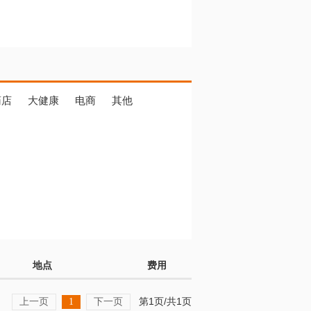
药店
大健康
电商
其他
地点
费用
上一页
下一页
第1页/共1页
1