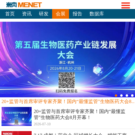
首页
资讯
研发
会展
报告
数据库
20+监管与首席审评专家齐聚！国内“最懂监管”生物
20+监管与首席审评专家齐聚！国内“最懂监
管”生物医药大会8月开幕！
2026-07-10