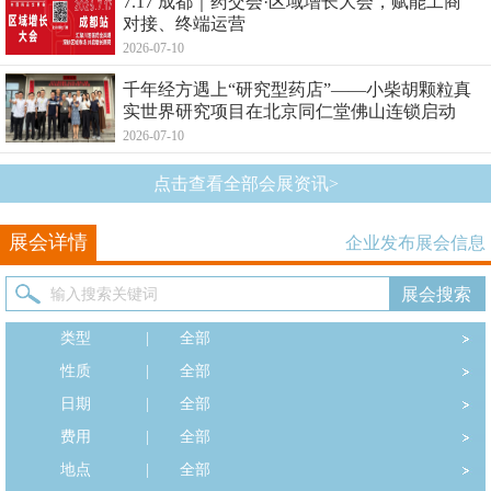
7.17 成都｜药交会·区域增长大会，赋能工商
对接、终端运营
2026-07-10
千年经方遇上“研究型药店”——小柴胡颗粒真
实世界研究项目在北京同仁堂佛山连锁启动
2026-07-10
点击查看全部会展资讯>
展会详情
企业发布展会信息
类型
|
全部
性质
|
全部
日期
|
全部
费用
|
全部
地点
|
全部