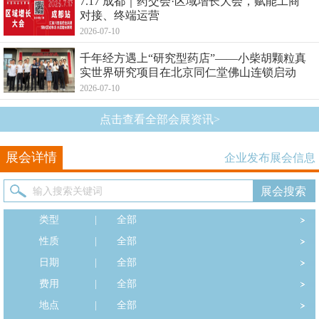
7.17 成都｜药交会·区域增长大会，赋能工商
对接、终端运营
2026-07-10
千年经方遇上“研究型药店”——小柴胡颗粒真
实世界研究项目在北京同仁堂佛山连锁启动
2026-07-10
点击查看全部会展资讯>
展会详情
企业发布展会信息
类型
|
全部
性质
|
全部
日期
|
全部
费用
|
全部
地点
|
全部