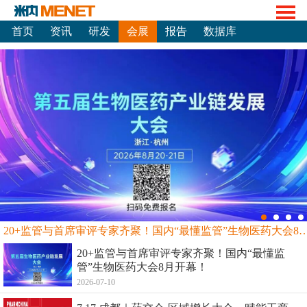
首页
资讯
研发
会展
报告
数据库
20+监管与首席审评专家齐聚！国内“最懂监管”生物
20+监管与首席审评专家齐聚！国内“最懂监
管”生物医药大会8月开幕！
2026-07-10