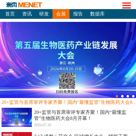
首页
资讯
研发
会展
报告
数据库
20+监管与首席审评专家齐聚！国内“最懂监管”生物
20+监管与首席审评专家齐聚！国内“最懂监
管”生物医药大会8月开幕！
2026-07-10