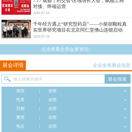
7.17 成都｜药交会·区域增长大会，赋能工商
对接、终端运营
2026-07-10
千年经方遇上“研究型药店”——小柴胡颗粒真
实世界研究项目在北京同仁堂佛山连锁启动
2026-07-10
点击查看全部会展资讯>
展会详情
企业发布展会信息
类型
|
全部
性质
|
全部
日期
|
全部
费用
|
全部
地点
|
全部