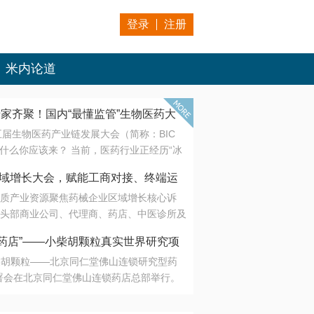
登录
注册
米内论道
专家齐聚！国内“最懂监管”生物医药大
第五届生物医药产业链发展大会（简称：BIC
 为什么你应该来？ 当前，医药行业正经历“冰
是AI制药从概念验证走向深度落地，数据与算
会·区域增长大会，赋能工商对接、终端运
另一端是创新药“最后一公里”的支付与入院
质产业资源聚焦药械企业区域增长核心诉
生态。 同质化“内卷”已无出路，全产业链协
头部商业公司、代理商、药店、中医诊所及
局关键。 本届大会以 “重构生态，定义未
接平台助力企业高效拓展终端网络，抢占区
容——从监管政策的前沿洞察，到AI制药的
药店”——小柴胡颗粒真实世界研究项
战略布局
复杂药物制剂、CGT、多肽与小核酸的技
小柴胡颗粒——北京同仁堂佛山连锁研究型药
性智造。 我们致力于打破壁垒，让“实验
连锁启动
署会在北京同仁堂佛山连锁药店总部举行。
端”与“支付端”深度对话，更让监管、产业、资
区域增长大会，赋能工商对接、终端运营
在广东落地的又一重要布局，标志着全国首
形成共识。
项目正式进入佛山市场。