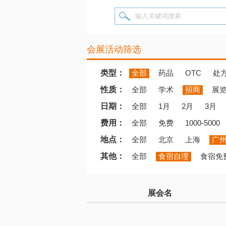
输入关键词搜索
会展活动筛选
类型：
全部
药品
OTC
处
性质：
全部
学术
招商
展
日期：
全部
1月
2月
3月
费用：
全部
免费
1000-5000
地点：
全部
北京
上海
广
其他：
全部
食宿自理
食宿免
展会名