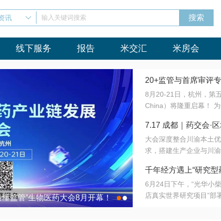
资讯
输入关键词搜索
线下服务
报告
米交汇
米房会
20+监管与首席审评
8月20-21日，杭州，
会8月开幕！
China）将隆重启幕！
与火”的淬炼—— 一端
7.17 成都｜药交
法正重新定义研发效率；
大会深度整合川渝本土优
难题，呼唤更成熟的产业
营
求，搭建生产企业与川渝
同与出海能力建设才是破
三终端渠道的精准高效对
来”为主题，内容全面扩
千年经方遇上“研究型
域增量份额夯实西南市场
算力突围；从中药创新、
6月24日下午，“光华
术攻坚，到CDMO的柔
目在北京同仁堂佛山
店真实世界研究项目”部
●
●
室”与“生产线”、“研发
最懂监管”生物医药大会8月开幕！
7.17 成都｜药交会·
这是继广州之后，该项目
本、临床在同一张桌子上
个OTC药品研究型药店