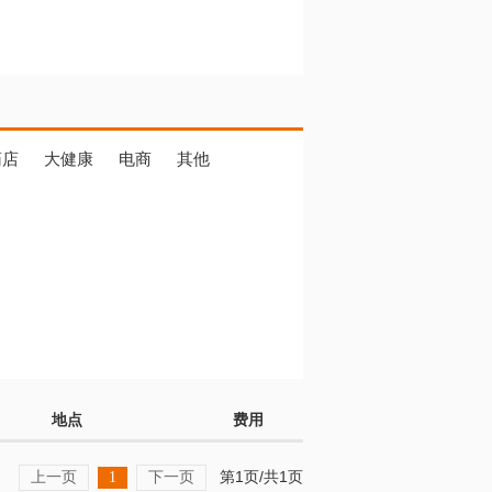
药店
大健康
电商
其他
地点
费用
上一页
下一页
第1页/共1页
1