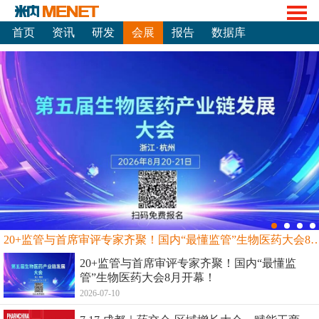
首页
资讯
研发
会展
报告
数据库
20+监管与首席审评专家齐聚！国内“最懂监管”生物
20+监管与首席审评专家齐聚！国内“最懂监
管”生物医药大会8月开幕！
2026-07-10