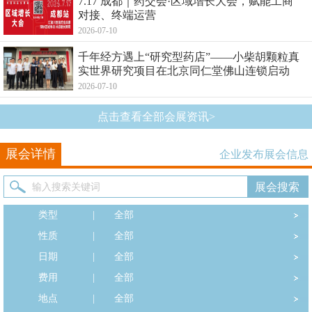
7.17 成都｜药交会·区域增长大会，赋能工商
对接、终端运营
2026-07-10
千年经方遇上“研究型药店”——小柴胡颗粒真
实世界研究项目在北京同仁堂佛山连锁启动
2026-07-10
点击查看全部会展资讯>
展会详情
企业发布展会信息
类型
|
全部
性质
|
全部
日期
|
全部
费用
|
全部
地点
|
全部