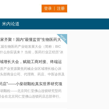
登录
注册
米内论道
专家齐聚！国内“最懂监管”生物医药大
第五届生物医药产业链发展大会（简称：BIC
 为什么你应该来？ 当前，医药行业正经历“冰
是AI制药从概念验证走向深度落地，数据与算
会·区域增长大会，赋能工商对接、终端运
另一端是创新药“最后一公里”的支付与入院
质产业资源聚焦药械企业区域增长核心诉
生态。 同质化“内卷”已无出路，全产业链协
头部商业公司、代理商、药店、中医诊所及
局关键。 本届大会以 “重构生态，定义未
接平台助力企业高效拓展终端网络，抢占区
容——从监管政策的前沿洞察，到AI制药的
药店”——小柴胡颗粒真实世界研究项
战略布局
复杂药物制剂、CGT、多肽与小核酸的技
小柴胡颗粒——北京同仁堂佛山连锁研究型药
性智造。 我们致力于打破壁垒，让“实验
连锁启动
署会在北京同仁堂佛山连锁药店总部举行。
端”与“支付端”深度对话，更让监管、产业、资
区域增长大会，赋能工商对接、终端运营
在广东落地的又一重要布局，标志着全国首
形成共识。
项目正式进入佛山市场。