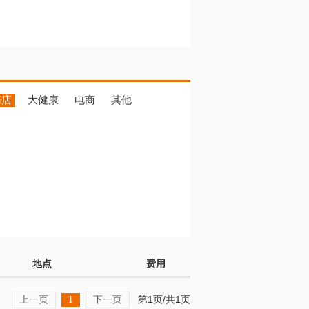
药店
大健康
电商
其他
地点
费用
上一页
下一页
第1页/共1页
1