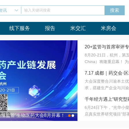
资讯
输入关键词搜索
线下服务
报告
米交汇
米房会
20+监管与首席审评
8月20-21日，杭州，
会8月开幕！
China）将隆重启幕！
与火”的淬炼—— 一端
7.17 成都｜药交
法正重新定义研发效率；
大会深度整合川渝本土优
难题，呼唤更成熟的产业
营
求，搭建生产企业与川渝
同与出海能力建设才是破
三终端渠道的精准高效对
来”为主题，内容全面扩
千年经方遇上“研究型
域增量份额夯实西南市场
算力突围；从中药创新、
6月24日下午，“光华
术攻坚，到CDMO的柔
目在北京同仁堂佛山
店真实世界研究项目”部
●
●
室”与“生产线”、“研发
最懂监管”生物医药大会8月开幕！
7.17 成都｜药交会·
这是继广州之后，该项目
本、临床在同一张桌子上
个OTC药品研究型药店