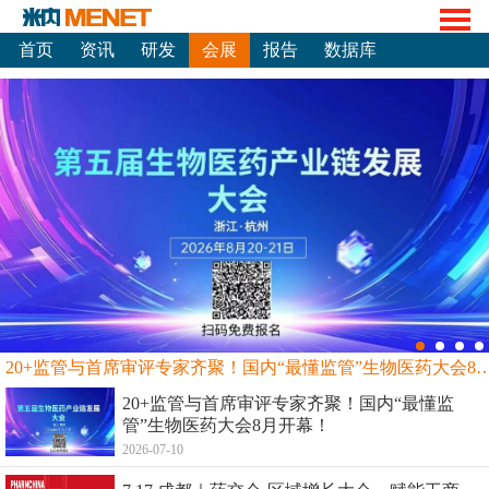
首页
资讯
研发
会展
报告
数据库
20+监管与首席审评专家齐聚！国内“最懂监管”生物
20+监管与首席审评专家齐聚！国内“最懂监
管”生物医药大会8月开幕！
2026-07-10