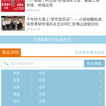
7.17 成都｜药交会·区域增长大会，赋能工商
对接、终端运营
2026-07-10
千年经方遇上“研究型药店”——小柴胡颗粒真
实世界研究项目在北京同仁堂佛山连锁启动
2026-07-10
点击查看全部会展资讯>
展会详情
企业发布展会信息
类型
|
全部
性质
|
全部
日期
|
全部
费用
|
全部
地点
|
全部