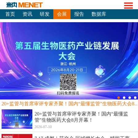
首页
资讯
研发
会展
报告
数据库
20+监管与首席审评专家齐聚！国内“最懂监管”生物
20+监管与首席审评专家齐聚！国内“最懂监
管”生物医药大会8月开幕！
2026-07-10