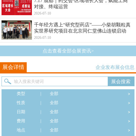
7.17 成都｜药交会·区域增长大会，赋能工商
对接、终端运营
2026-07-10
千年经方遇上“研究型药店”——小柴胡颗粒真
实世界研究项目在北京同仁堂佛山连锁启动
2026-07-10
点击查看全部会展资讯>
展会详情
企业发布展会信息
类型
|
全部
性质
|
全部
日期
|
全部
费用
|
全部
地点
|
全部