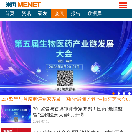
首页
资讯
研发
会展
报告
数据库
20+监管与首席审评专家齐聚！国内“最懂监管”生物
20+监管与首席审评专家齐聚！国内“最懂监
管”生物医药大会8月开幕！
2026-07-10