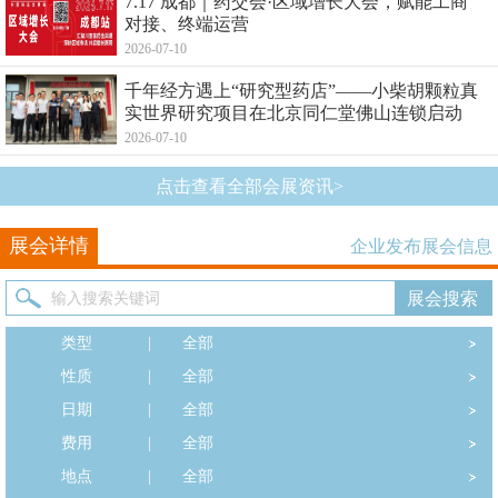
7.17 成都｜药交会·区域增长大会，赋能工商
对接、终端运营
2026-07-10
千年经方遇上“研究型药店”——小柴胡颗粒真
实世界研究项目在北京同仁堂佛山连锁启动
2026-07-10
点击查看全部会展资讯>
展会详情
企业发布展会信息
类型
|
全部
性质
|
全部
日期
|
全部
费用
|
全部
地点
|
全部