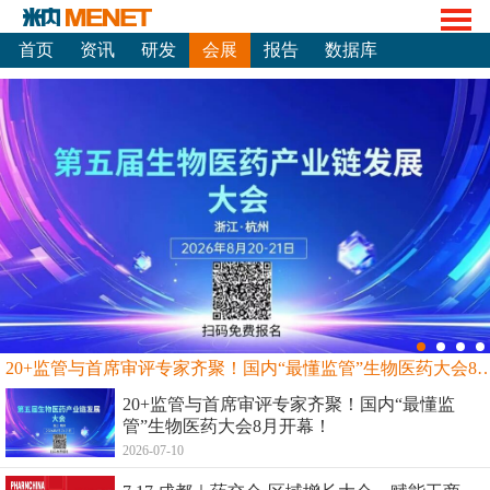
首页
资讯
研发
会展
报告
数据库
20+监管与首席审评专家齐聚！国内“最懂监管”生物
20+监管与首席审评专家齐聚！国内“最懂监
管”生物医药大会8月开幕！
2026-07-10