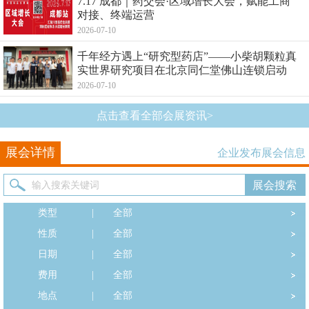
7.17 成都｜药交会·区域增长大会，赋能工商
对接、终端运营
2026-07-10
千年经方遇上“研究型药店”——小柴胡颗粒真
实世界研究项目在北京同仁堂佛山连锁启动
2026-07-10
点击查看全部会展资讯>
展会详情
企业发布展会信息
类型
|
全部
性质
|
全部
日期
|
全部
费用
|
全部
地点
|
全部