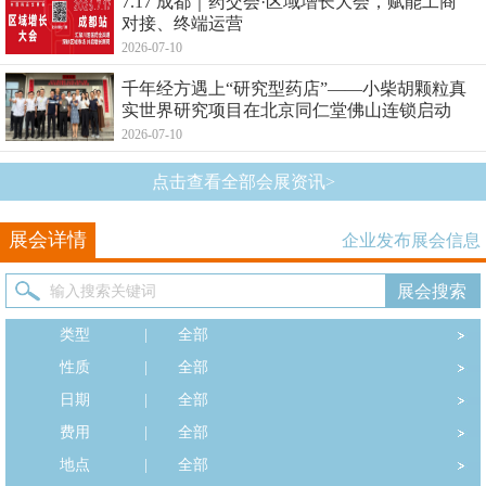
7.17 成都｜药交会·区域增长大会，赋能工商
对接、终端运营
2026-07-10
千年经方遇上“研究型药店”——小柴胡颗粒真
实世界研究项目在北京同仁堂佛山连锁启动
2026-07-10
点击查看全部会展资讯>
展会详情
企业发布展会信息
类型
|
全部
性质
|
全部
日期
|
全部
费用
|
全部
地点
|
全部