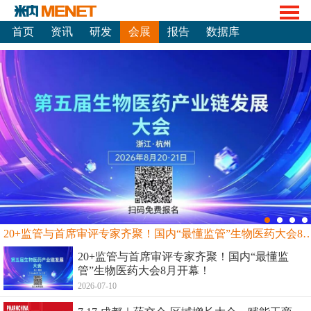
首页
资讯
研发
会展
报告
数据库
20+监管与首席审评专家齐聚！国内“最懂监管”生物
20+监管与首席审评专家齐聚！国内“最懂监
管”生物医药大会8月开幕！
2026-07-10