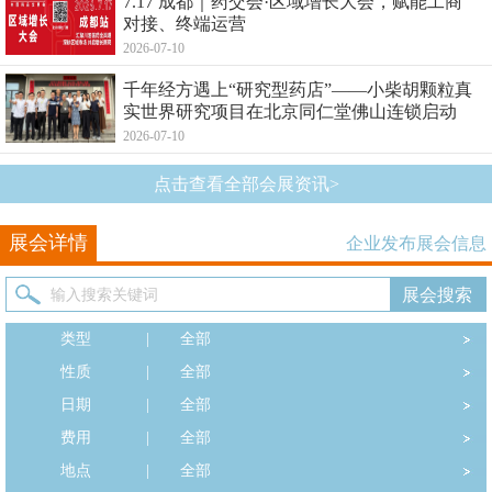
7.17 成都｜药交会·区域增长大会，赋能工商
对接、终端运营
2026-07-10
千年经方遇上“研究型药店”——小柴胡颗粒真
实世界研究项目在北京同仁堂佛山连锁启动
2026-07-10
点击查看全部会展资讯>
展会详情
企业发布展会信息
类型
|
全部
性质
|
全部
日期
|
全部
费用
|
全部
地点
|
全部