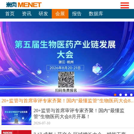
首页
资讯
研发
会展
报告
数据库
20+监管与首席审评专家齐聚！国内“最懂监管”生物
20+监管与首席审评专家齐聚！国内“最懂监
管”生物医药大会8月开幕！
2026-07-10