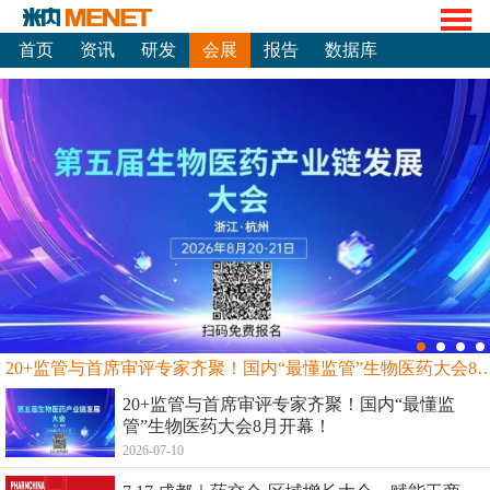
首页
资讯
研发
会展
报告
数据库
20+监管与首席审评专家齐聚！国内“最懂监管”生物
20+监管与首席审评专家齐聚！国内“最懂监
管”生物医药大会8月开幕！
2026-07-10