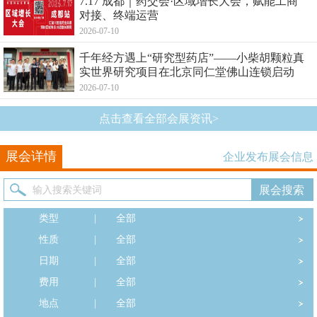
7.17 成都｜药交会·区域增长大会，赋能工商
对接、终端运营
2026-07-10
千年经方遇上“研究型药店”——小柴胡颗粒真
实世界研究项目在北京同仁堂佛山连锁启动
2026-07-10
点击查看全部会展资讯>
展会详情
企业发布展会信息
类型
|
全部
性质
|
全部
日期
|
全部
费用
|
全部
地点
|
全部