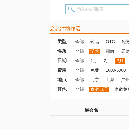
输入关键词搜索
会展活动筛选
类型：
全部
药品
OTC
处
性质：
全部
学术
招商
展
日期：
全部
1月
2月
3月
费用：
全部
免费
1000-5000
地点：
全部
北京
上海
广
其他：
全部
食宿自理
食宿免
展会名