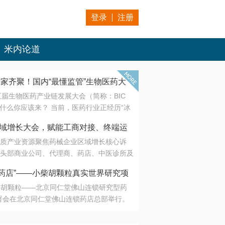
登录
注册
米内论道
专家齐聚！国内“最懂监管”生物医药大
第五届生物医药产业链发展大会（简称：BIC
 为什么你应该来？ 当前，医药行业正经历“冰
是AI制药从概念验证走向深度落地，数据与算
会·区域增长大会，赋能工商对接、终端运
另一端是创新药“最后一公里”的支付与入院
质产业资源聚焦药械企业区域增长核心诉
生态。 同质化“内卷”已无出路，全产业链协
头部商业公司、代理商、药店、中医诊所及
局关键。 本届大会以 “重构生态，定义未
接平台助力企业高效拓展终端网络，抢占区
容——从监管政策的前沿洞察，到AI制药的
药店”——小柴胡颗粒真实世界研究项
战略布局
复杂药物制剂、CGT、多肽与小核酸的技
小柴胡颗粒——北京同仁堂佛山连锁研究型药
性智造。 我们致力于打破壁垒，让“实验
连锁启动
署会在北京同仁堂佛山连锁药店总部举行。
端”与“支付端”深度对话，更让监管、产业、资
区域增长大会，赋能工商对接、终端运营
在广东落地的又一重要布局，标志着全国首
形成共识。
项目正式进入佛山市场。