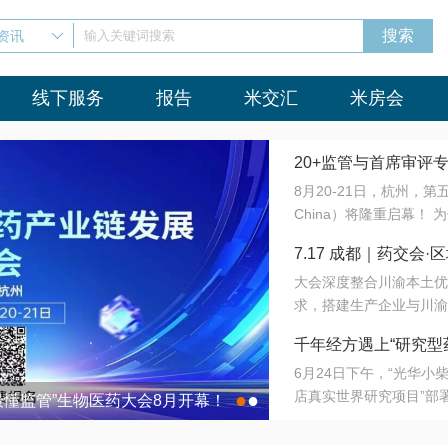
资讯
输入关键词搜索
线下服务
报告
米交汇
米房会
20+监管与首席审评
8月20-21日，杭州，
会8月开幕！
China）将隆重启幕！
与火”的淬炼—— 一端
7.17 成都｜药交
法正重新定义研发效率；
大会深度整合川渝本土优
难题，呼唤更成熟的产业
营
求，搭建生产企业与川渝
同与出海能力建设才是破
三终端渠道的精准高效对
来”为主题，内容全面扩
千年经方遇上“研究型
域增量份额夯实西南市场
算力突围；从中药创新、
6月24日下午，“光华
术攻坚，到CDMO的柔
目在北京同仁堂佛山
店真实世界研究项目”部
●
●
室”与“生产线”、“研发
最懂监管”生物医药大会8月开幕！
7.17 成都｜药交会·
这是继广州之后，该项目
本、临床在同一张桌子上
个OTC药品研究型药店