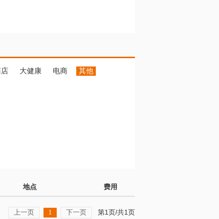
药店
大健康
电商
其他
地点
费用
上一页
下一页
第1页/共1页
1