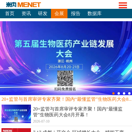
首页
资讯
研发
会展
报告
数据库
20+监管与首席审评专家齐聚！国内“最懂监管”生物
20+监管与首席审评专家齐聚！国内“最懂监
管”生物医药大会8月开幕！
2026-07-10