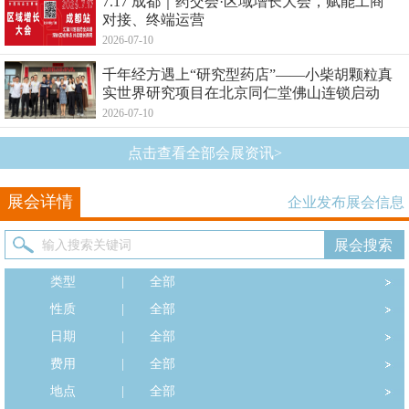
7.17 成都｜药交会·区域增长大会，赋能工商
对接、终端运营
2026-07-10
千年经方遇上“研究型药店”——小柴胡颗粒真
实世界研究项目在北京同仁堂佛山连锁启动
2026-07-10
点击查看全部会展资讯>
展会详情
企业发布展会信息
类型
|
全部
性质
|
全部
日期
|
全部
费用
|
全部
地点
|
全部