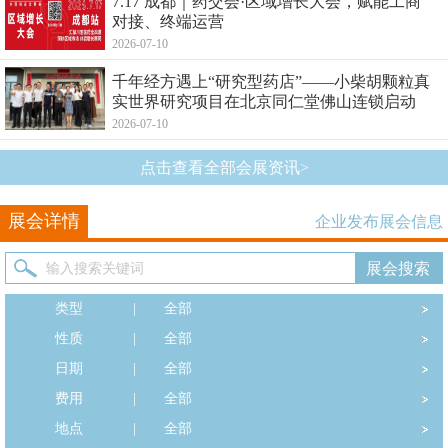
7.17 成都｜药交会·区域增长大会，赋能工商
对接、终端运营
2026-07-10
千年经方遇上“研究型药店”——小柴胡颗粒真
实世界研究项目在北京同仁堂佛山连锁启动
2026-07-10
点击查看全部会展资讯>
展会详情
企业发布展会信息
类型
|
全部
性质
|
全部
日期
|
全部
费用
|
全部
地点
|
全部