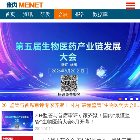
首页
资讯
研发
会展
报告
数据库
20+监管与首席审评专家齐聚！国内“最懂监管”生物
20+监管与首席审评专家齐聚！国内“最懂监
管”生物医药大会8月开幕！
2026-07-10