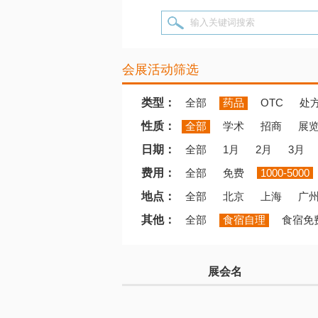
输入关键词搜索
会展活动筛选
类型：
全部
药品
OTC
处
性质：
全部
学术
招商
展
日期：
全部
1月
2月
3月
费用：
全部
免费
1000-5000
地点：
全部
北京
上海
广
其他：
全部
食宿自理
食宿免
展会名