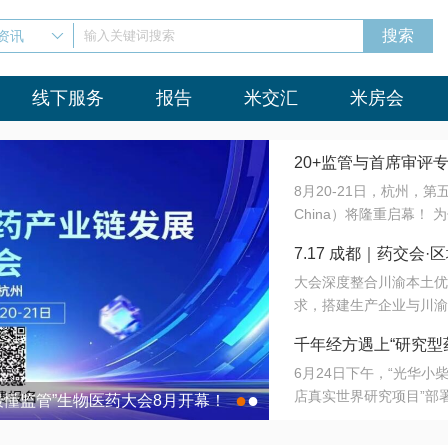
资讯
输入关键词搜索
线下服务
报告
米交汇
米房会
20+监管与首席审评
8月20-21日，杭州，
会8月开幕！
China）将隆重启幕！
与火”的淬炼—— 一端
7.17 成都｜药交
法正重新定义研发效率；
大会深度整合川渝本土优
难题，呼唤更成熟的产业
营
求，搭建生产企业与川渝
同与出海能力建设才是破
三终端渠道的精准高效对
来”为主题，内容全面扩
千年经方遇上“研究型
域增量份额夯实西南市场
算力突围；从中药创新、
6月24日下午，“光华
术攻坚，到CDMO的柔
目在北京同仁堂佛山
店真实世界研究项目”部
●
●
室”与“生产线”、“研发
最懂监管”生物医药大会8月开幕！
7.17 成都｜药交会·
这是继广州之后，该项目
本、临床在同一张桌子上
个OTC药品研究型药店