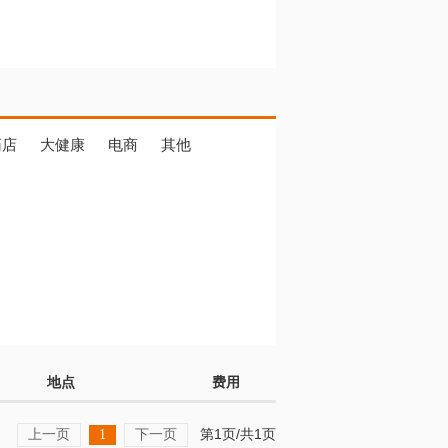
药店
大健康
电商
其他
地点
费用
上一页
下一页
第1页/共1页
1