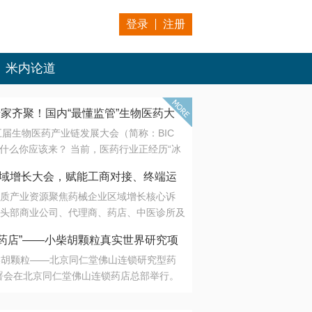
登录
注册
米内论道
专家齐聚！国内“最懂监管”生物医药大
第五届生物医药产业链发展大会（简称：BIC
 为什么你应该来？ 当前，医药行业正经历“冰
是AI制药从概念验证走向深度落地，数据与算
会·区域增长大会，赋能工商对接、终端运
另一端是创新药“最后一公里”的支付与入院
质产业资源聚焦药械企业区域增长核心诉
生态。 同质化“内卷”已无出路，全产业链协
头部商业公司、代理商、药店、中医诊所及
局关键。 本届大会以 “重构生态，定义未
接平台助力企业高效拓展终端网络，抢占区
容——从监管政策的前沿洞察，到AI制药的
药店”——小柴胡颗粒真实世界研究项
战略布局
复杂药物制剂、CGT、多肽与小核酸的技
小柴胡颗粒——北京同仁堂佛山连锁研究型药
性智造。 我们致力于打破壁垒，让“实验
连锁启动
署会在北京同仁堂佛山连锁药店总部举行。
端”与“支付端”深度对话，更让监管、产业、资
区域增长大会，赋能工商对接、终端运营
在广东落地的又一重要布局，标志着全国首
形成共识。
项目正式进入佛山市场。