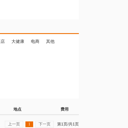
药店
大健康
电商
其他
地点
费用
上一页
下一页
第1页/共1页
1