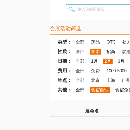
输入关键词搜索
会展活动筛选
类型：
全部
药品
OTC
处
性质：
全部
学术
招商
展
日期：
全部
1月
2月
3月
费用：
全部
免费
1000-5000
地点：
全部
北京
上海
广
其他：
全部
食宿自理
食宿免
展会名