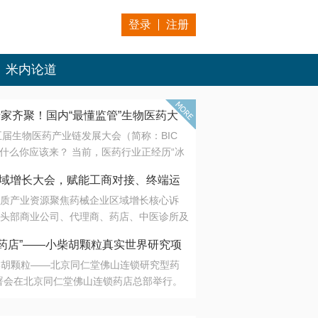
登录
注册
米内论道
专家齐聚！国内“最懂监管”生物医药大
第五届生物医药产业链发展大会（简称：BIC
 为什么你应该来？ 当前，医药行业正经历“冰
是AI制药从概念验证走向深度落地，数据与算
会·区域增长大会，赋能工商对接、终端运
另一端是创新药“最后一公里”的支付与入院
质产业资源聚焦药械企业区域增长核心诉
生态。 同质化“内卷”已无出路，全产业链协
头部商业公司、代理商、药店、中医诊所及
局关键。 本届大会以 “重构生态，定义未
接平台助力企业高效拓展终端网络，抢占区
容——从监管政策的前沿洞察，到AI制药的
药店”——小柴胡颗粒真实世界研究项
战略布局
复杂药物制剂、CGT、多肽与小核酸的技
小柴胡颗粒——北京同仁堂佛山连锁研究型药
性智造。 我们致力于打破壁垒，让“实验
连锁启动
署会在北京同仁堂佛山连锁药店总部举行。
端”与“支付端”深度对话，更让监管、产业、资
区域增长大会，赋能工商对接、终端运营
在广东落地的又一重要布局，标志着全国首
形成共识。
项目正式进入佛山市场。