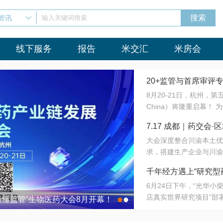
资讯
输入关键词搜索
线下服务
报告
米交汇
米房会
20+监管与首席审评
8月20-21日，杭州，
会8月开幕！
China）将隆重启幕！
与火”的淬炼—— 一端
7.17 成都｜药交
法正重新定义研发效率；
大会深度整合川渝本土优
难题，呼唤更成熟的产业
营
求，搭建生产企业与川渝
同与出海能力建设才是破
三终端渠道的精准高效对
来”为主题，内容全面扩
千年经方遇上“研究型
域增量份额夯实西南市场
算力突围；从中药创新、
6月24日下午，“光华
术攻坚，到CDMO的柔
目在北京同仁堂佛山
店真实世界研究项目”部
●
●
室”与“生产线”、“研发
最懂监管”生物医药大会8月开幕！
7.17 成都｜药交会·
这是继广州之后，该项目
本、临床在同一张桌子上
个OTC药品研究型药店