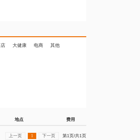
药店
大健康
电商
其他
地点
费用
上一页
下一页
第1页/共1页
1