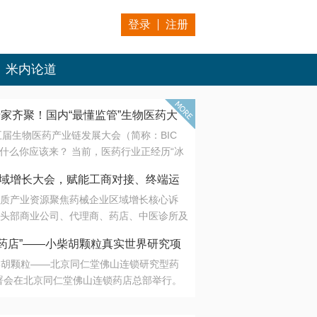
登录
注册
米内论道
专家齐聚！国内“最懂监管”生物医药大
第五届生物医药产业链发展大会（简称：BIC
 为什么你应该来？ 当前，医药行业正经历“冰
是AI制药从概念验证走向深度落地，数据与算
会·区域增长大会，赋能工商对接、终端运
另一端是创新药“最后一公里”的支付与入院
质产业资源聚焦药械企业区域增长核心诉
生态。 同质化“内卷”已无出路，全产业链协
头部商业公司、代理商、药店、中医诊所及
局关键。 本届大会以 “重构生态，定义未
接平台助力企业高效拓展终端网络，抢占区
容——从监管政策的前沿洞察，到AI制药的
药店”——小柴胡颗粒真实世界研究项
战略布局
复杂药物制剂、CGT、多肽与小核酸的技
小柴胡颗粒——北京同仁堂佛山连锁研究型药
性智造。 我们致力于打破壁垒，让“实验
连锁启动
署会在北京同仁堂佛山连锁药店总部举行。
端”与“支付端”深度对话，更让监管、产业、资
区域增长大会，赋能工商对接、终端运营
在广东落地的又一重要布局，标志着全国首
形成共识。
项目正式进入佛山市场。