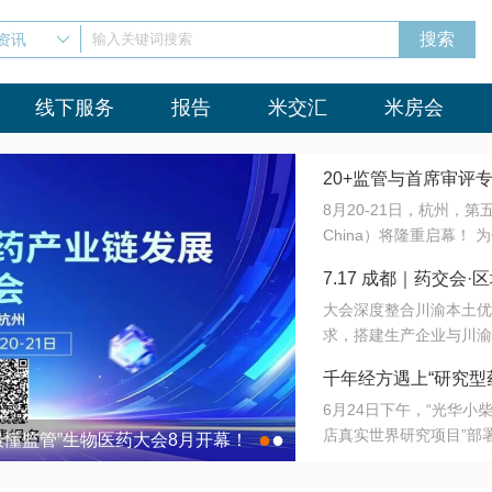
资讯
输入关键词搜索
线下服务
报告
米交汇
米房会
20+监管与首席审评
8月20-21日，杭州，
会8月开幕！
China）将隆重启幕！
与火”的淬炼—— 一端
7.17 成都｜药交
法正重新定义研发效率；
大会深度整合川渝本土优
难题，呼唤更成熟的产业
营
求，搭建生产企业与川渝
同与出海能力建设才是破
三终端渠道的精准高效对
来”为主题，内容全面扩
千年经方遇上“研究型
域增量份额夯实西南市场
算力突围；从中药创新、
6月24日下午，“光华
术攻坚，到CDMO的柔
目在北京同仁堂佛山
店真实世界研究项目”部
●
●
室”与“生产线”、“研发
最懂监管”生物医药大会8月开幕！
7.17 成都｜药交会·
这是继广州之后，该项目
本、临床在同一张桌子上
个OTC药品研究型药店