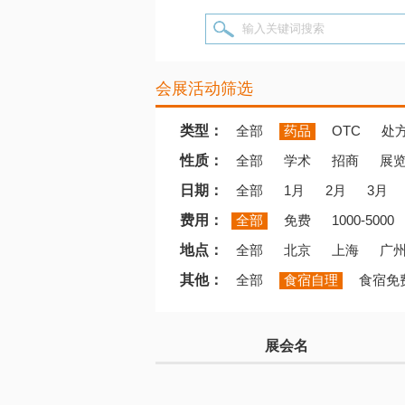
输入关键词搜索
会展活动筛选
类型：
全部
药品
OTC
处
性质：
全部
学术
招商
展
日期：
全部
1月
2月
3月
费用：
全部
免费
1000-5000
地点：
全部
北京
上海
广
其他：
全部
食宿自理
食宿免
展会名