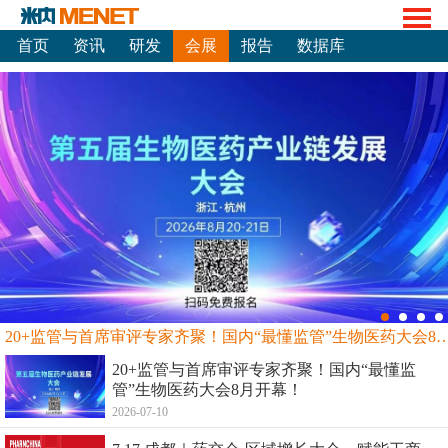
首页
资讯
研发
会展
报告
数据库
20+监管与首席审评专家齐聚！国内“最懂监管”生物
20+监管与首席审评专家齐聚！国内“最懂监
管”生物医药大会8月开幕！
2026-07-10