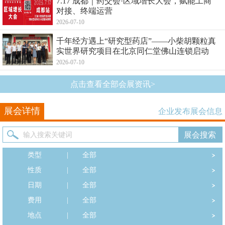
7.17 成都｜药交会·区域增长大会，赋能工商
对接、终端运营
2026-07-10
千年经方遇上“研究型药店”——小柴胡颗粒真
实世界研究项目在北京同仁堂佛山连锁启动
2026-07-10
点击查看全部会展资讯>
展会详情
企业发布展会信息
类型
|
全部
性质
|
全部
日期
|
全部
费用
|
全部
地点
|
全部