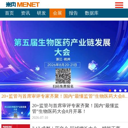
首页
资讯
研发
会展
报告
数据库
20+监管与首席审评专家齐聚！国内“最懂监管”生物
20+监管与首席审评专家齐聚！国内“最懂监
管”生物医药大会8月开幕！
2026-07-10