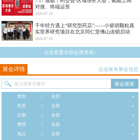
7.17 成都｜药交会·区域增长大会，赋能工商
对接、终端运营
2026-07-10
千年经方遇上“研究型药店”——小柴胡颗粒真
实世界研究项目在北京同仁堂佛山连锁启动
2026-07-10
点击查看全部会展资讯>
展会详情
企业发布展会信息
类型
|
全部
性质
|
全部
日期
|
全部
费用
|
全部
地点
|
全部