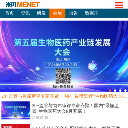
首页
资讯
研发
会展
报告
数据库
20+监管与首席审评专家齐聚！国内“最懂监管”生物
20+监管与首席审评专家齐聚！国内“最懂监
管”生物医药大会8月开幕！
2026-07-10