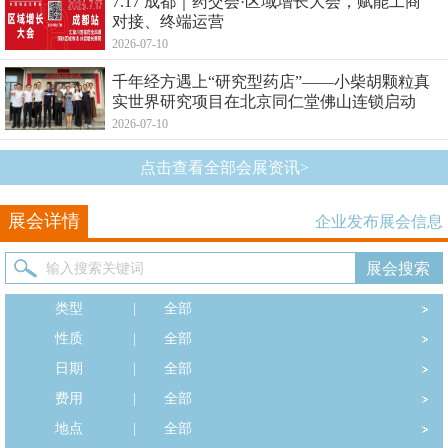
7.17 成都｜药交会·区域增长大会，赋能工商
对接、终端运营
2026-07-10
千年经方遇上“研究型药店”——小柴胡颗粒真
实世界研究项目在北京同仁堂佛山连锁启动
2026-07-10
点击查看全部会展资讯>
展会详情
企业发布展会信息
类型
|
全部
性质
|
全部
日期
|
全部
费用
|
全部
地点
|
全部