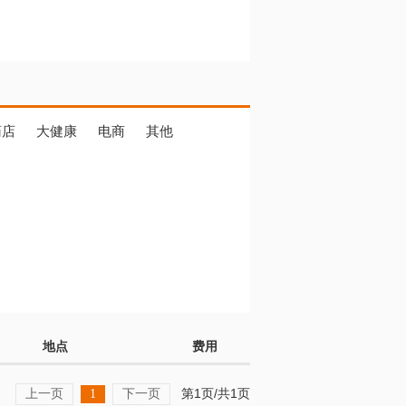
药店
大健康
电商
其他
地点
费用
上一页
下一页
第1页/共1页
1