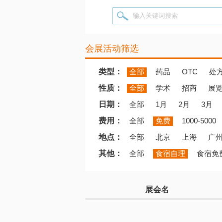
输入关键词搜索
会展活动筛选
类型：
全部
药品
OTC
处
性质：
全部
学术
招商
展
日期：
全部
1月
2月
3月
费用：
全部
免费
1000-5000
地点：
全部
北京
上海
广
其他：
全部
食宿自理
食宿免
展会名