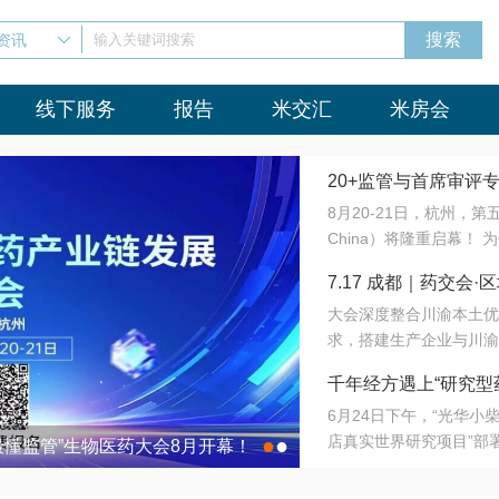
资讯
输入关键词搜索
线下服务
报告
米交汇
米房会
20+监管与首席审评
8月20-21日，杭州，
会8月开幕！
China）将隆重启幕！
与火”的淬炼—— 一端
7.17 成都｜药交
法正重新定义研发效率；
大会深度整合川渝本土优
难题，呼唤更成熟的产业
营
求，搭建生产企业与川渝
同与出海能力建设才是破
三终端渠道的精准高效对
来”为主题，内容全面扩
千年经方遇上“研究型
域增量份额夯实西南市场
算力突围；从中药创新、
6月24日下午，“光华
术攻坚，到CDMO的柔
目在北京同仁堂佛山
店真实世界研究项目”部
●
●
室”与“生产线”、“研发
最懂监管”生物医药大会8月开幕！
7.17 成都｜药交会·
这是继广州之后，该项目
本、临床在同一张桌子上
个OTC药品研究型药店