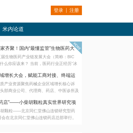
登录
注册
米内论道
专家齐聚！国内“最懂监管”生物医药大
第五届生物医药产业链发展大会（简称：BIC
 为什么你应该来？ 当前，医药行业正经历“冰
是AI制药从概念验证走向深度落地，数据与算
会·区域增长大会，赋能工商对接、终端运
另一端是创新药“最后一公里”的支付与入院
质产业资源聚焦药械企业区域增长核心诉
生态。 同质化“内卷”已无出路，全产业链协
头部商业公司、代理商、药店、中医诊所及
局关键。 本届大会以 “重构生态，定义未
接平台助力企业高效拓展终端网络，抢占区
容——从监管政策的前沿洞察，到AI制药的
药店”——小柴胡颗粒真实世界研究项
战略布局
复杂药物制剂、CGT、多肽与小核酸的技
小柴胡颗粒——北京同仁堂佛山连锁研究型药
性智造。 我们致力于打破壁垒，让“实验
连锁启动
署会在北京同仁堂佛山连锁药店总部举行。
端”与“支付端”深度对话，更让监管、产业、资
区域增长大会，赋能工商对接、终端运营
在广东落地的又一重要布局，标志着全国首
形成共识。
项目正式进入佛山市场。