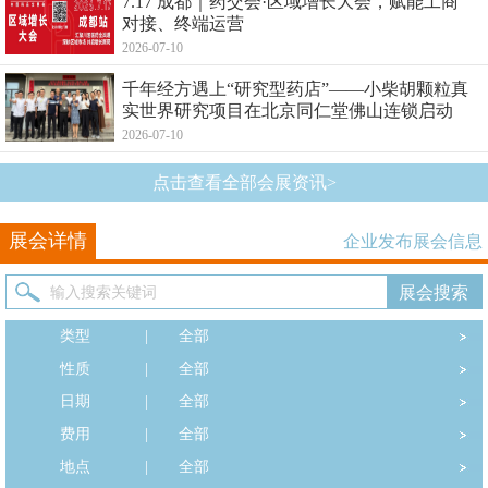
7.17 成都｜药交会·区域增长大会，赋能工商
对接、终端运营
2026-07-10
千年经方遇上“研究型药店”——小柴胡颗粒真
实世界研究项目在北京同仁堂佛山连锁启动
2026-07-10
点击查看全部会展资讯>
展会详情
企业发布展会信息
类型
|
全部
性质
|
全部
日期
|
全部
费用
|
全部
地点
|
全部