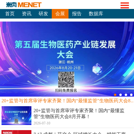
首页
资讯
研发
会展
报告
数据库
20+监管与首席审评专家齐聚！国内“最懂监管”生物
20+监管与首席审评专家齐聚！国内“最懂监
管”生物医药大会8月开幕！
2026-07-10