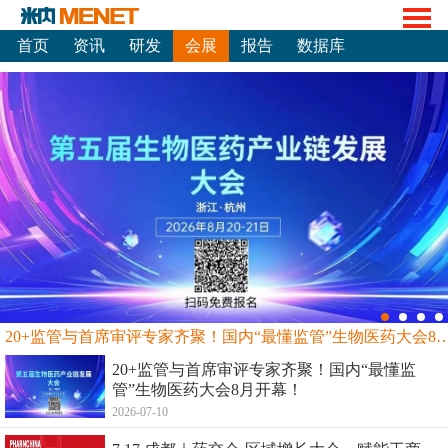
首页
资讯
研发
会展
报告
数据库
20+监管与首席审评专家齐聚！国内“最懂监管”生物
20+监管与首席审评专家齐聚！国内“最懂监
管”生物医药大会8月开幕！
2026-07-10