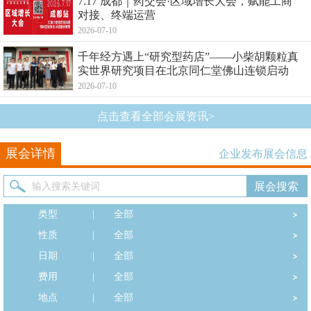
7.17 成都｜药交会·区域增长大会，赋能工商
对接、终端运营
2026-07-10
千年经方遇上“研究型药店”——小柴胡颗粒真
实世界研究项目在北京同仁堂佛山连锁启动
2026-07-10
点击查看全部会展资讯>
展会详情
企业发布展会信息
类型
|
全部
性质
|
全部
日期
|
全部
费用
|
全部
地点
|
全部