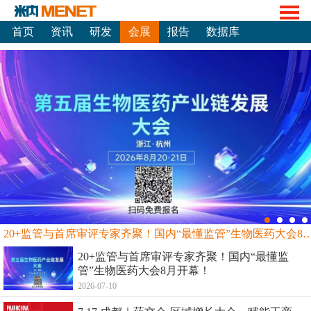
首页
资讯
研发
会展
报告
数据库
20+监管与首席审评专家齐聚！国内“最懂监管”生物
20+监管与首席审评专家齐聚！国内“最懂监
管”生物医药大会8月开幕！
2026-07-10