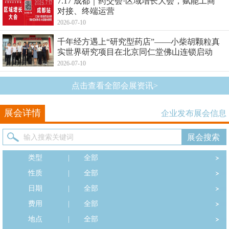
7.17 成都｜药交会·区域增长大会，赋能工商
对接、终端运营
2026-07-10
千年经方遇上“研究型药店”——小柴胡颗粒真
实世界研究项目在北京同仁堂佛山连锁启动
2026-07-10
点击查看全部会展资讯>
展会详情
企业发布展会信息
类型
|
全部
性质
|
全部
日期
|
全部
费用
|
全部
地点
|
全部