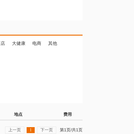
药店
大健康
电商
其他
地点
费用
上一页
下一页
第1页/共1页
1