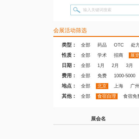
输入关键词搜索
会展活动筛选
类型：
全部
药品
OTC
处
性质：
全部
学术
招商
展
日期：
全部
1月
2月
3月
费用：
全部
免费
1000-5000
地点：
全部
北京
上海
广
其他：
全部
食宿自理
食宿免
展会名