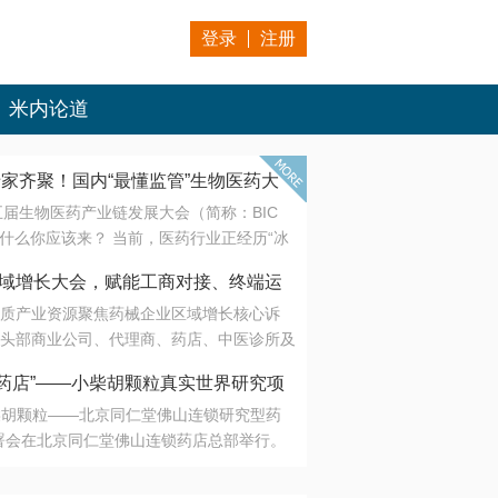
登录
注册
米内论道
专家齐聚！国内“最懂监管”生物医药大
第五届生物医药产业链发展大会（简称：BIC
 为什么你应该来？ 当前，医药行业正经历“冰
是AI制药从概念验证走向深度落地，数据与算
会·区域增长大会，赋能工商对接、终端运
另一端是创新药“最后一公里”的支付与入院
质产业资源聚焦药械企业区域增长核心诉
生态。 同质化“内卷”已无出路，全产业链协
头部商业公司、代理商、药店、中医诊所及
局关键。 本届大会以 “重构生态，定义未
接平台助力企业高效拓展终端网络，抢占区
容——从监管政策的前沿洞察，到AI制药的
药店”——小柴胡颗粒真实世界研究项
战略布局
复杂药物制剂、CGT、多肽与小核酸的技
小柴胡颗粒——北京同仁堂佛山连锁研究型药
性智造。 我们致力于打破壁垒，让“实验
连锁启动
署会在北京同仁堂佛山连锁药店总部举行。
端”与“支付端”深度对话，更让监管、产业、资
区域增长大会，赋能工商对接、终端运营
在广东落地的又一重要布局，标志着全国首
形成共识。
项目正式进入佛山市场。