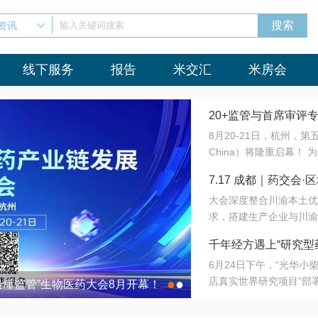
资讯
输入关键词搜索
线下服务
报告
米交汇
米房会
20+监管与首席审评
8月20-21日，杭州，
会8月开幕！
China）将隆重启幕！
与火”的淬炼—— 一端
7.17 成都｜药交
法正重新定义研发效率；
大会深度整合川渝本土优
难题，呼唤更成熟的产业
营
求，搭建生产企业与川渝
同与出海能力建设才是破
三终端渠道的精准高效对
来”为主题，内容全面扩
千年经方遇上“研究型
域增量份额夯实西南市场
算力突围；从中药创新、
6月24日下午，“光华
术攻坚，到CDMO的柔
目在北京同仁堂佛山
店真实世界研究项目”部
●
●
室”与“生产线”、“研发
最懂监管”生物医药大会8月开幕！
7.17 成都｜药交会·
这是继广州之后，该项目
本、临床在同一张桌子上
个OTC药品研究型药店