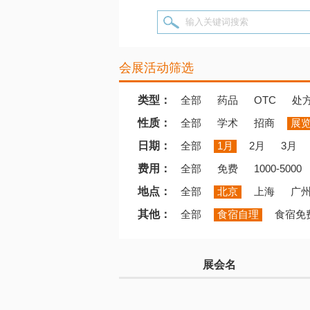
输入关键词搜索
会展活动筛选
类型：
全部
药品
OTC
处
性质：
全部
学术
招商
展
日期：
全部
1月
2月
3月
费用：
全部
免费
1000-5000
地点：
全部
北京
上海
广
其他：
全部
食宿自理
食宿免
展会名