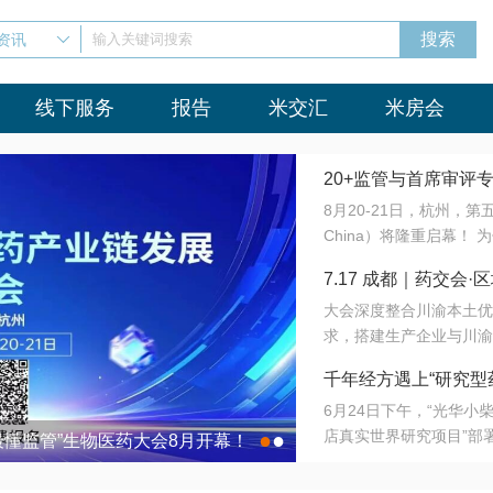
资讯
输入关键词搜索
线下服务
报告
米交汇
米房会
20+监管与首席审评
8月20-21日，杭州，
会8月开幕！
China）将隆重启幕！
与火”的淬炼—— 一端
7.17 成都｜药交
法正重新定义研发效率；
大会深度整合川渝本土优
难题，呼唤更成熟的产业
营
求，搭建生产企业与川渝
同与出海能力建设才是破
三终端渠道的精准高效对
来”为主题，内容全面扩
千年经方遇上“研究型
域增量份额夯实西南市场
算力突围；从中药创新、
6月24日下午，“光华
术攻坚，到CDMO的柔
目在北京同仁堂佛山
店真实世界研究项目”部
●
●
室”与“生产线”、“研发
最懂监管”生物医药大会8月开幕！
7.17 成都｜药交会·
这是继广州之后，该项目
本、临床在同一张桌子上
个OTC药品研究型药店