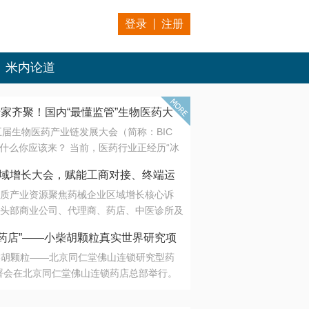
登录
注册
米内论道
专家齐聚！国内“最懂监管”生物医药大
第五届生物医药产业链发展大会（简称：BIC
 为什么你应该来？ 当前，医药行业正经历“冰
是AI制药从概念验证走向深度落地，数据与算
会·区域增长大会，赋能工商对接、终端运
另一端是创新药“最后一公里”的支付与入院
质产业资源聚焦药械企业区域增长核心诉
生态。 同质化“内卷”已无出路，全产业链协
头部商业公司、代理商、药店、中医诊所及
局关键。 本届大会以 “重构生态，定义未
接平台助力企业高效拓展终端网络，抢占区
容——从监管政策的前沿洞察，到AI制药的
药店”——小柴胡颗粒真实世界研究项
战略布局
复杂药物制剂、CGT、多肽与小核酸的技
小柴胡颗粒——北京同仁堂佛山连锁研究型药
性智造。 我们致力于打破壁垒，让“实验
连锁启动
署会在北京同仁堂佛山连锁药店总部举行。
端”与“支付端”深度对话，更让监管、产业、资
区域增长大会，赋能工商对接、终端运营
在广东落地的又一重要布局，标志着全国首
形成共识。
项目正式进入佛山市场。