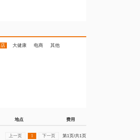
药店
大健康
电商
其他
地点
费用
上一页
下一页
第1页/共1页
1