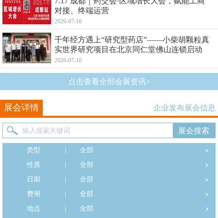
7.17 成都｜药交会·区域增长大会，赋能工商
对接、终端运营
2026-07-10
千年经方遇上“研究型药店”——小柴胡颗粒真
实世界研究项目在北京同仁堂佛山连锁启动
2026-07-10
点击查看全部会展资讯>
展会详情
企业发布展会信息
类型
|
全部
性质
|
全部
日期
|
全部
费用
|
全部
地点
|
全部