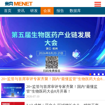
首页
资讯
研发
会展
报告
数据库
20+监管与首席审评专家齐聚！国内“最懂监管”生物
20+监管与首席审评专家齐聚！国内“最懂监
管”生物医药大会8月开幕！
2026-07-10