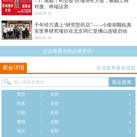
7.17 成都｜药交会·区域增长大会，赋能工商
对接、终端运营
2026-07-10
千年经方遇上“研究型药店”——小柴胡颗粒真
实世界研究项目在北京同仁堂佛山连锁启动
2026-07-10
点击查看全部会展资讯>
展会详情
企业发布展会信息
类型
|
全部
性质
|
全部
日期
|
全部
费用
|
全部
地点
|
全部