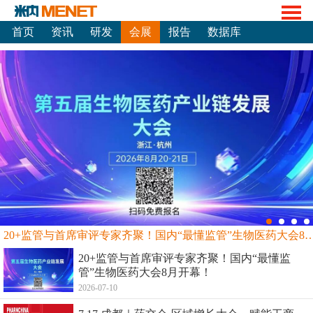
首页
资讯
研发
会展
报告
数据库
20+监管与首席审评专家齐聚！国内“最懂监管”生物
20+监管与首席审评专家齐聚！国内“最懂监
管”生物医药大会8月开幕！
2026-07-10