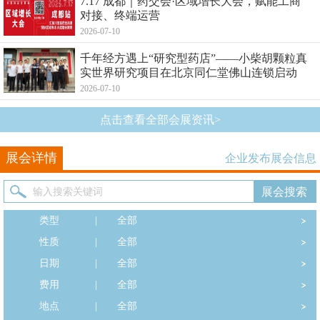
7.17 成都｜药交会·区域增长大会，赋能工商
对接、终端运营
2026-07-10
千年经方遇上“研究型药店”——小柴胡颗粒真
实世界研究项目在北京同仁堂佛山连锁启动
2026-07-10
点击查看全部会展资讯>
展会详情
企业发布展会信息
类型
|
全部
性质
|
全部
日期
|
全部
费用
|
全部
地点
|
全部