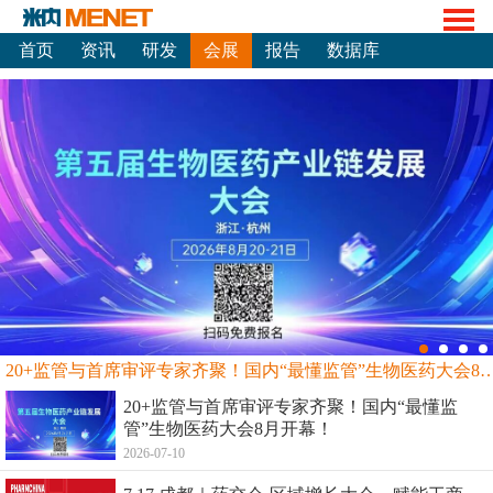
首页
资讯
研发
会展
报告
数据库
20+监管与首席审评专家齐聚！国内“最懂监管”生物
20+监管与首席审评专家齐聚！国内“最懂监
管”生物医药大会8月开幕！
2026-07-10