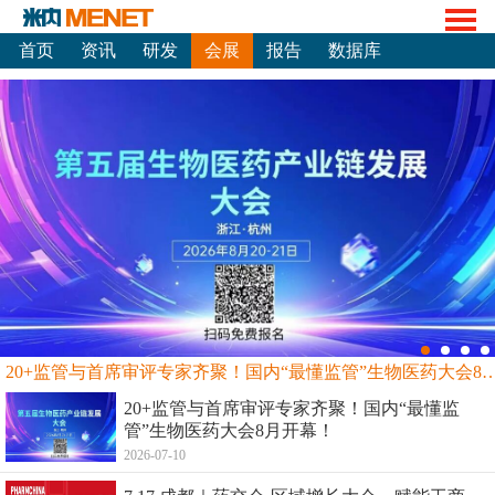
首页
资讯
研发
会展
报告
数据库
20+监管与首席审评专家齐聚！国内“最懂监管”生物
20+监管与首席审评专家齐聚！国内“最懂监
管”生物医药大会8月开幕！
2026-07-10