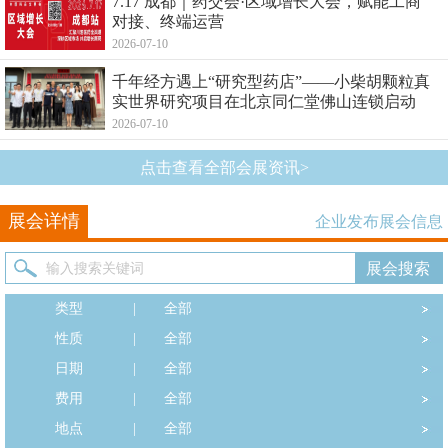
7.17 成都｜药交会·区域增长大会，赋能工商
对接、终端运营
2026-07-10
千年经方遇上“研究型药店”——小柴胡颗粒真
实世界研究项目在北京同仁堂佛山连锁启动
2026-07-10
点击查看全部会展资讯>
展会详情
企业发布展会信息
类型
|
全部
性质
|
全部
日期
|
全部
费用
|
全部
地点
|
全部