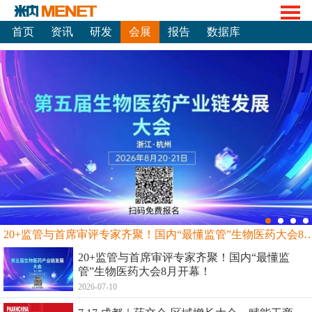
首页
资讯
研发
会展
报告
数据库
20+监管与首席审评专家齐聚！国内“最懂监管”生物
20+监管与首席审评专家齐聚！国内“最懂监
管”生物医药大会8月开幕！
2026-07-10