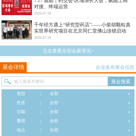
7.17 成都｜药交会·区域增长大会，赋能工商
对接、终端运营
2026-07-10
千年经方遇上“研究型药店”——小柴胡颗粒真
实世界研究项目在北京同仁堂佛山连锁启动
2026-07-10
点击查看全部会展资讯>
展会详情
企业发布展会信息
类型
|
全部
性质
|
全部
日期
|
全部
费用
|
全部
地点
|
全部