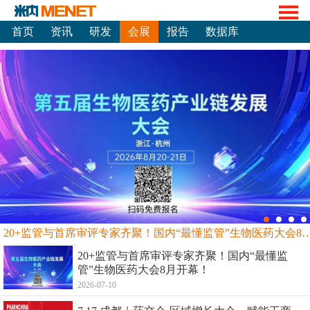
首页
资讯
研发
会展
报告
数据库
20+监管与首席审评专家齐聚！国内“最懂监管”生物
20+监管与首席审评专家齐聚！国内“最懂监
管”生物医药大会8月开幕！
2026-07-10