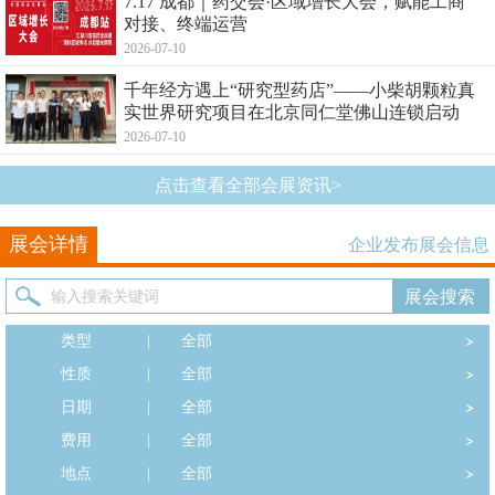
7.17 成都｜药交会·区域增长大会，赋能工商
对接、终端运营
2026-07-10
千年经方遇上“研究型药店”——小柴胡颗粒真
实世界研究项目在北京同仁堂佛山连锁启动
2026-07-10
点击查看全部会展资讯>
展会详情
企业发布展会信息
类型
|
全部
性质
|
全部
日期
|
全部
费用
|
全部
地点
|
全部