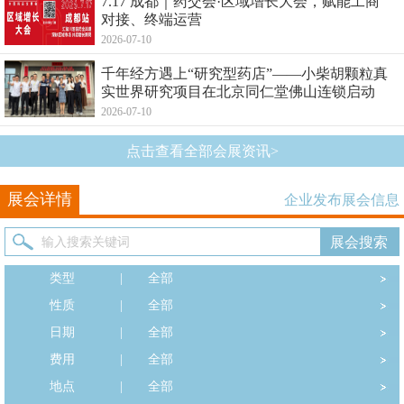
7.17 成都｜药交会·区域增长大会，赋能工商
对接、终端运营
2026-07-10
千年经方遇上“研究型药店”——小柴胡颗粒真
实世界研究项目在北京同仁堂佛山连锁启动
2026-07-10
点击查看全部会展资讯>
展会详情
企业发布展会信息
类型
|
全部
性质
|
全部
日期
|
全部
费用
|
全部
地点
|
全部