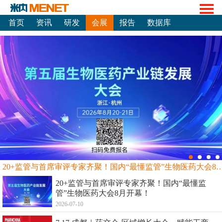
首页
资讯
研发
会展
报告
数据库
20+监管与首席审评专家齐聚！国内“最懂监管”生物
20+监管与首席审评专家齐聚！国内“最懂监
管”生物医药大会8月开幕！
2026-07-10