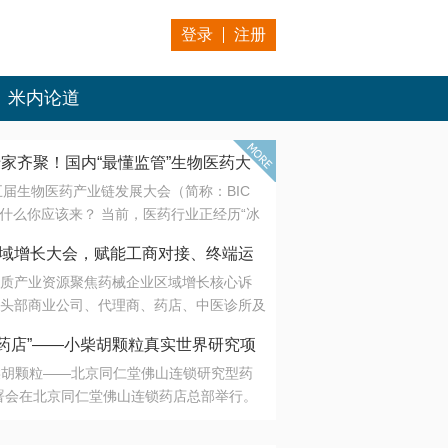
登录
注册
米内论道
专家齐聚！国内“最懂监管”生物医药大
第五届生物医药产业链发展大会（简称：BIC
 为什么你应该来？ 当前，医药行业正经历“冰
是AI制药从概念验证走向深度落地，数据与算
会·区域增长大会，赋能工商对接、终端运
另一端是创新药“最后一公里”的支付与入院
质产业资源聚焦药械企业区域增长核心诉
生态。 同质化“内卷”已无出路，全产业链协
头部商业公司、代理商、药店、中医诊所及
局关键。 本届大会以 “重构生态，定义未
接平台助力企业高效拓展终端网络，抢占区
容——从监管政策的前沿洞察，到AI制药的
药店”——小柴胡颗粒真实世界研究项
战略布局
复杂药物制剂、CGT、多肽与小核酸的技
小柴胡颗粒——北京同仁堂佛山连锁研究型药
性智造。 我们致力于打破壁垒，让“实验
连锁启动
署会在北京同仁堂佛山连锁药店总部举行。
端”与“支付端”深度对话，更让监管、产业、资
区域增长大会，赋能工商对接、终端运营
在广东落地的又一重要布局，标志着全国首
形成共识。
项目正式进入佛山市场。