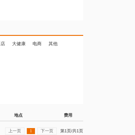
药店
大健康
电商
其他
地点
费用
上一页
下一页
第1页/共1页
1