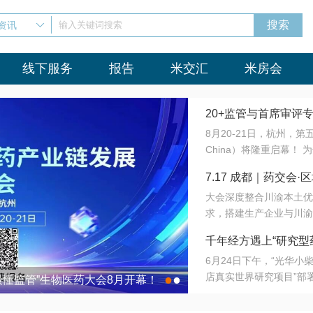
资讯
输入关键词搜索
线下服务
报告
米交汇
米房会
20+监管与首席审评
8月20-21日，杭州，
会8月开幕！
China）将隆重启幕！
与火”的淬炼—— 一端
7.17 成都｜药交
法正重新定义研发效率；
大会深度整合川渝本土优
难题，呼唤更成熟的产业
营
求，搭建生产企业与川渝
同与出海能力建设才是破
三终端渠道的精准高效对
来”为主题，内容全面扩
千年经方遇上“研究型
域增量份额夯实西南市场
算力突围；从中药创新、
6月24日下午，“光华
术攻坚，到CDMO的柔
目在北京同仁堂佛山
店真实世界研究项目”部
●
●
室”与“生产线”、“研发
最懂监管”生物医药大会8月开幕！
7.17 成都｜药交会·
这是继广州之后，该项目
本、临床在同一张桌子上
个OTC药品研究型药店