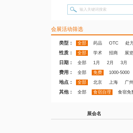
输入关键词搜索
会展活动筛选
类型：
全部
药品
OTC
处
性质：
全部
学术
招商
展
日期：
全部
1月
2月
3月
费用：
全部
免费
1000-5000
地点：
全部
北京
上海
广
其他：
全部
食宿自理
食宿免
展会名