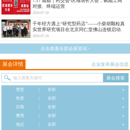
7.17 成都｜药交会·区域增长大会，赋能工商
对接、终端运营
2026-07-10
千年经方遇上“研究型药店”——小柴胡颗粒真
实世界研究项目在北京同仁堂佛山连锁启动
2026-07-10
点击查看全部会展资讯>
展会详情
企业发布展会信息
类型
|
全部
性质
|
全部
日期
|
全部
费用
|
全部
地点
|
全部