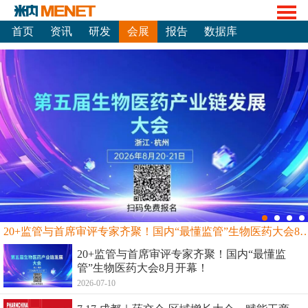
首页
资讯
研发
会展
报告
数据库
20+监管与首席审评专家齐聚！国内“最懂监管”生物
20+监管与首席审评专家齐聚！国内“最懂监
管”生物医药大会8月开幕！
2026-07-10