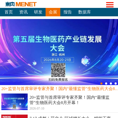
首页
资讯
研发
会展
报告
数据库
20+监管与首席审评专家齐聚！国内“最懂监管”生物
20+监管与首席审评专家齐聚！国内“最懂监
管”生物医药大会8月开幕！
2026-07-10