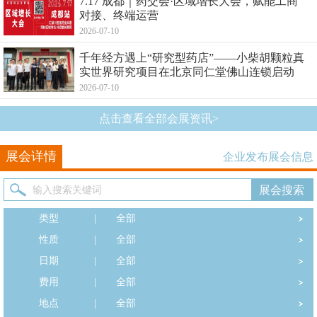
7.17 成都｜药交会·区域增长大会，赋能工商
对接、终端运营
2026-07-10
千年经方遇上“研究型药店”——小柴胡颗粒真
实世界研究项目在北京同仁堂佛山连锁启动
2026-07-10
点击查看全部会展资讯>
展会详情
企业发布展会信息
类型
|
全部
性质
|
全部
日期
|
全部
费用
|
全部
地点
|
全部