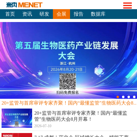
首页
资讯
研发
会展
报告
数据库
20+监管与首席审评专家齐聚！国内“最懂监管”生物
20+监管与首席审评专家齐聚！国内“最懂监
管”生物医药大会8月开幕！
2026-07-10