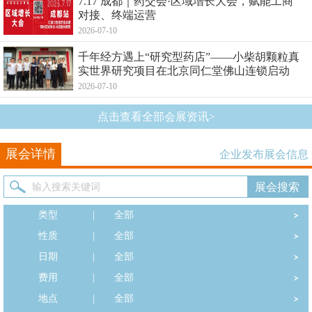
7.17 成都｜药交会·区域增长大会，赋能工商
对接、终端运营
2026-07-10
千年经方遇上“研究型药店”——小柴胡颗粒真
实世界研究项目在北京同仁堂佛山连锁启动
2026-07-10
点击查看全部会展资讯>
展会详情
企业发布展会信息
类型
|
全部
性质
|
全部
日期
|
全部
费用
|
全部
地点
|
全部