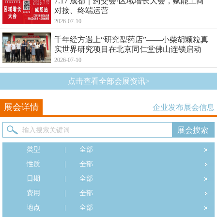
7.17 成都｜药交会·区域增长大会，赋能工商
对接、终端运营
2026-07-10
千年经方遇上“研究型药店”——小柴胡颗粒真
实世界研究项目在北京同仁堂佛山连锁启动
2026-07-10
点击查看全部会展资讯>
展会详情
企业发布展会信息
类型
|
全部
性质
|
全部
日期
|
全部
费用
|
全部
地点
|
全部