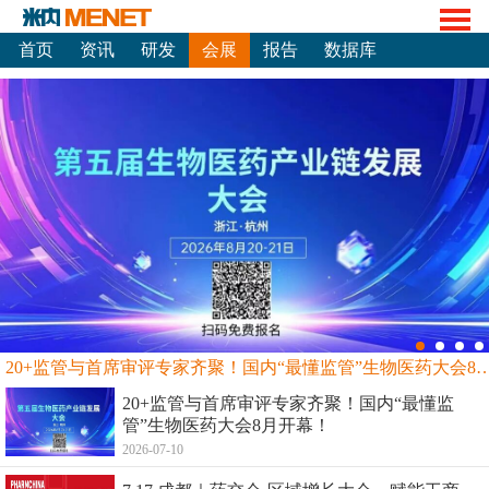
首页
资讯
研发
会展
报告
数据库
20+监管与首席审评专家齐聚！国内“最懂监管”生物
20+监管与首席审评专家齐聚！国内“最懂监
管”生物医药大会8月开幕！
2026-07-10