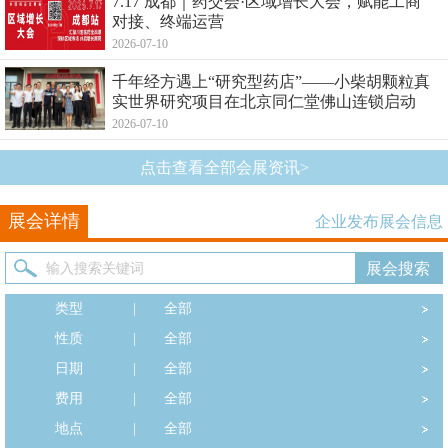
7.17 成都｜药交会·区域增长大会，赋能工商
对接、终端运营
2026-07-10
千年经方遇上“研究型药店”——小柴胡颗粒真
实世界研究项目在北京同仁堂佛山连锁启动
2026-07-10
点击查看全部会展资讯>
展会详情
企业发布展会信息
类型
|
全部
性质
|
全部
日期
|
全部
费用
|
全部
地点
|
全部