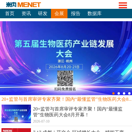
首页
资讯
研发
会展
报告
数据库
20+监管与首席审评专家齐聚！国内“最懂监管”生物
20+监管与首席审评专家齐聚！国内“最懂监
管”生物医药大会8月开幕！
2026-07-10