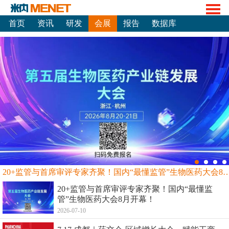
首页
资讯
研发
会展
报告
数据库
20+监管与首席审评专家齐聚！国内“最懂监管”生物
20+监管与首席审评专家齐聚！国内“最懂监
管”生物医药大会8月开幕！
2026-07-10