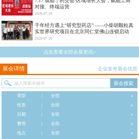
7.17 成都｜药交会·区域增长大会，赋能工商
对接、终端运营
2026-07-10
千年经方遇上“研究型药店”——小柴胡颗粒真
实世界研究项目在北京同仁堂佛山连锁启动
2026-07-10
点击查看全部会展资讯>
展会详情
企业发布展会信息
类型
|
全部
性质
|
全部
日期
|
全部
费用
|
全部
地点
|
全部