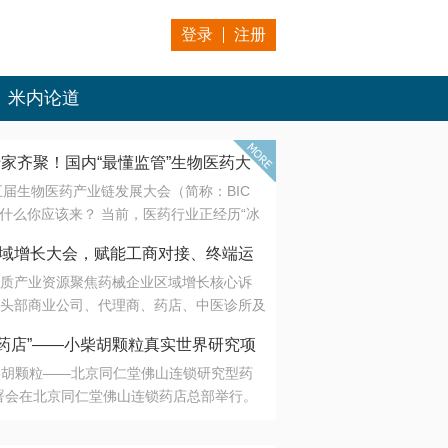
登录
注册
米内论道
专家齐聚！国内“最懂监管”生物医药大
第五届生物医药产业链发展大会（简称：BIC
 为什么你应该来？ 当前，医药行业正经历“冰
是AI制药从概念验证走向深度落地，数据与算
会·区域增长大会，赋能工商对接、终端运
另一端是创新药“最后一公里”的支付与入院
质产业资源聚焦药械企业区域增长核心诉
生态。 同质化“内卷”已无出路，全产业链协
头部商业公司、代理商、药店、中医诊所及
局关键。 本届大会以 “重构生态，定义未
接平台助力企业高效拓展终端网络，抢占区
容——从监管政策的前沿洞察，到AI制药的
药店”——小柴胡颗粒真实世界研究项
战略布局
复杂药物制剂、CGT、多肽与小核酸的技
小柴胡颗粒——北京同仁堂佛山连锁研究型药
性智造。 我们致力于打破壁垒，让“实验
连锁启动
署会在北京同仁堂佛山连锁药店总部举行。
端”与“支付端”深度对话，更让监管、产业、资
区域增长大会，赋能工商对接、终端运营
在广东落地的又一重要布局，标志着全国首
形成共识。
项目正式进入佛山市场。