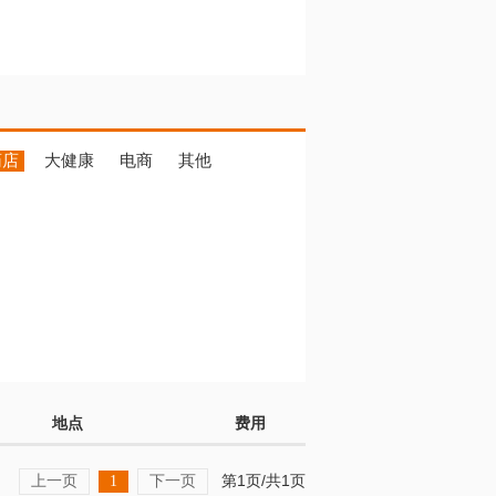
药店
大健康
电商
其他
地点
费用
上一页
下一页
第1页/共1页
1