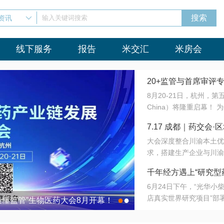
资讯
输入关键词搜索
线下服务
报告
米交汇
米房会
20+监管与首席审评
8月20-21日，杭州，
会8月开幕！
China）将隆重启幕！
与火”的淬炼—— 一端
7.17 成都｜药交
法正重新定义研发效率；
大会深度整合川渝本土优
难题，呼唤更成熟的产业
营
求，搭建生产企业与川渝
同与出海能力建设才是破
三终端渠道的精准高效对
来”为主题，内容全面扩
千年经方遇上“研究型
域增量份额夯实西南市场
算力突围；从中药创新、
6月24日下午，“光华
术攻坚，到CDMO的柔
目在北京同仁堂佛山
店真实世界研究项目”部
●
●
室”与“生产线”、“研发
最懂监管”生物医药大会8月开幕！
7.17 成都｜药交会·
这是继广州之后，该项目
本、临床在同一张桌子上
个OTC药品研究型药店