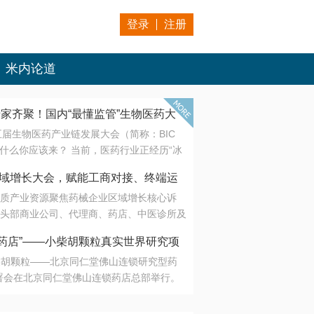
登录
注册
米内论道
专家齐聚！国内“最懂监管”生物医药大
第五届生物医药产业链发展大会（简称：BIC
 为什么你应该来？ 当前，医药行业正经历“冰
是AI制药从概念验证走向深度落地，数据与算
会·区域增长大会，赋能工商对接、终端运
另一端是创新药“最后一公里”的支付与入院
质产业资源聚焦药械企业区域增长核心诉
生态。 同质化“内卷”已无出路，全产业链协
头部商业公司、代理商、药店、中医诊所及
局关键。 本届大会以 “重构生态，定义未
接平台助力企业高效拓展终端网络，抢占区
容——从监管政策的前沿洞察，到AI制药的
药店”——小柴胡颗粒真实世界研究项
战略布局
复杂药物制剂、CGT、多肽与小核酸的技
小柴胡颗粒——北京同仁堂佛山连锁研究型药
性智造。 我们致力于打破壁垒，让“实验
连锁启动
署会在北京同仁堂佛山连锁药店总部举行。
端”与“支付端”深度对话，更让监管、产业、资
区域增长大会，赋能工商对接、终端运营
在广东落地的又一重要布局，标志着全国首
形成共识。
项目正式进入佛山市场。