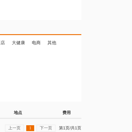
药店
大健康
电商
其他
地点
费用
上一页
下一页
第1页/共1页
1