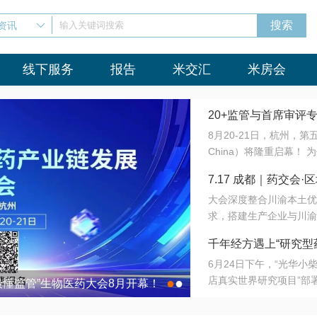
资讯
输入关键词搜索
线下服务
报告
米交汇
米房会
20+监管与首席审评
8月20-21日，杭州，
会8月开幕！
China）将隆重启幕！
与火”的淬炼—— 一端
7.17 成都｜药交
法正重新定义研发效率；
大会深度整合川渝本土优
难题，呼唤更成熟的产业
营
求，搭建生产企业与川渝
同与出海能力建设才是破
三终端渠道的精准高效对
来”为主题，内容全面扩
千年经方遇上“研究型
域增量份额夯实西南市场
算力突围；从中药创新、
6月24日下午，“光华
术攻坚，到CDMO的柔
目在北京同仁堂佛山
店真实世界研究项目”部
●
●
室”与“生产线”、“研发
最懂监管”生物医药大会8月开幕！
7.17 成都｜药交会·
这是继广州之后，该项目
本、临床在同一张桌子上
个OTC药品研究型药店