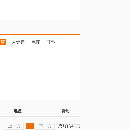
药店
大健康
电商
其他
地点
费用
上一页
下一页
第1页/共1页
1