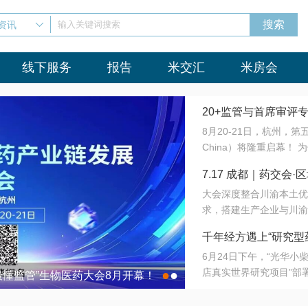
资讯
输入关键词搜索
线下服务
报告
米交汇
米房会
20+监管与首席审评
8月20-21日，杭州，
会8月开幕！
China）将隆重启幕！
与火”的淬炼—— 一端
7.17 成都｜药交
法正重新定义研发效率；
大会深度整合川渝本土优
难题，呼唤更成熟的产业
营
求，搭建生产企业与川渝
同与出海能力建设才是破
三终端渠道的精准高效对
来”为主题，内容全面扩
千年经方遇上“研究型
域增量份额夯实西南市场
算力突围；从中药创新、
6月24日下午，“光华
术攻坚，到CDMO的柔
目在北京同仁堂佛山
店真实世界研究项目”部
●
●
室”与“生产线”、“研发
最懂监管”生物医药大会8月开幕！
7.17 成都｜药交会·
这是继广州之后，该项目
本、临床在同一张桌子上
个OTC药品研究型药店