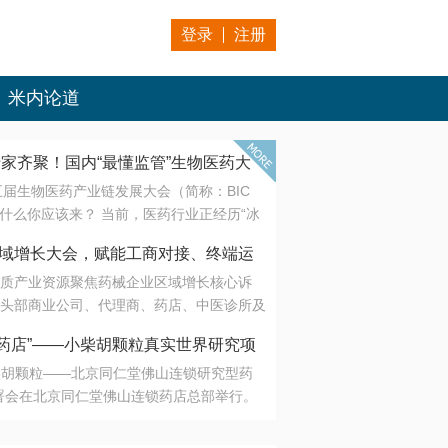
登录
注册
米内论道
专家齐聚！国内“最懂监管”生物医药大
第五届生物医药产业链发展大会（简称：BIC
 为什么你应该来？ 当前，医药行业正经历“冰
是AI制药从概念验证走向深度落地，数据与算
会·区域增长大会，赋能工商对接、终端运
另一端是创新药“最后一公里”的支付与入院
质产业资源聚焦药械企业区域增长核心诉
生态。 同质化“内卷”已无出路，全产业链协
头部商业公司、代理商、药店、中医诊所及
局关键。 本届大会以 “重构生态，定义未
接平台助力企业高效拓展终端网络，抢占区
容——从监管政策的前沿洞察，到AI制药的
药店”——小柴胡颗粒真实世界研究项
战略布局
复杂药物制剂、CGT、多肽与小核酸的技
小柴胡颗粒——北京同仁堂佛山连锁研究型药
性智造。 我们致力于打破壁垒，让“实验
连锁启动
署会在北京同仁堂佛山连锁药店总部举行。
端”与“支付端”深度对话，更让监管、产业、资
区域增长大会，赋能工商对接、终端运营
在广东落地的又一重要布局，标志着全国首
形成共识。
项目正式进入佛山市场。