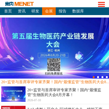
首页
资讯
研发
会展
报告
数据库
20+监管与首席审评专家齐聚！国内“最懂监管”生物
20+监管与首席审评专家齐聚！国内“最懂监
管”生物医药大会8月开幕！
2026-07-10