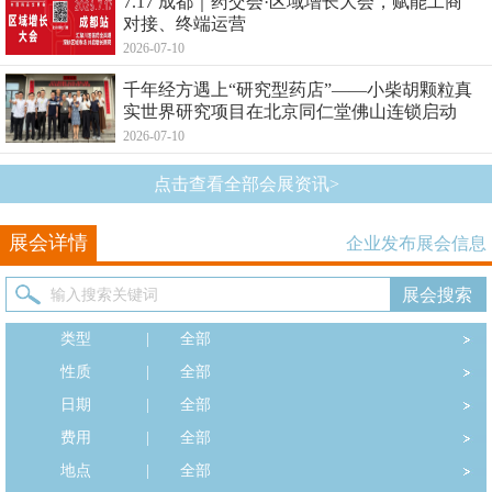
7.17 成都｜药交会·区域增长大会，赋能工商
对接、终端运营
2026-07-10
千年经方遇上“研究型药店”——小柴胡颗粒真
实世界研究项目在北京同仁堂佛山连锁启动
2026-07-10
点击查看全部会展资讯>
展会详情
企业发布展会信息
类型
|
全部
性质
|
全部
日期
|
全部
费用
|
全部
地点
|
全部