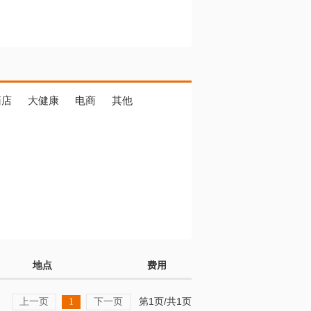
药店
大健康
电商
其他
地点
费用
上一页
下一页
第1页/共1页
1