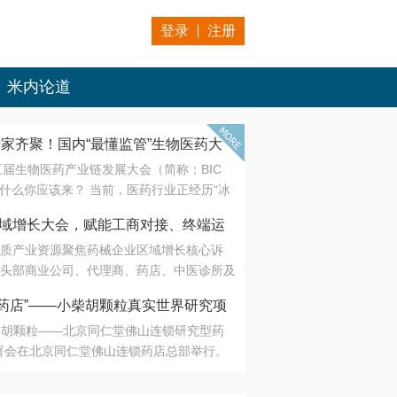
登录
注册
米内论道
专家齐聚！国内“最懂监管”生物医药大
第五届生物医药产业链发展大会（简称：BIC
 为什么你应该来？ 当前，医药行业正经历“冰
是AI制药从概念验证走向深度落地，数据与算
会·区域增长大会，赋能工商对接、终端运
另一端是创新药“最后一公里”的支付与入院
质产业资源聚焦药械企业区域增长核心诉
生态。 同质化“内卷”已无出路，全产业链协
头部商业公司、代理商、药店、中医诊所及
局关键。 本届大会以 “重构生态，定义未
接平台助力企业高效拓展终端网络，抢占区
容——从监管政策的前沿洞察，到AI制药的
药店”——小柴胡颗粒真实世界研究项
战略布局
复杂药物制剂、CGT、多肽与小核酸的技
小柴胡颗粒——北京同仁堂佛山连锁研究型药
性智造。 我们致力于打破壁垒，让“实验
连锁启动
署会在北京同仁堂佛山连锁药店总部举行。
端”与“支付端”深度对话，更让监管、产业、资
区域增长大会，赋能工商对接、终端运营
在广东落地的又一重要布局，标志着全国首
形成共识。
项目正式进入佛山市场。