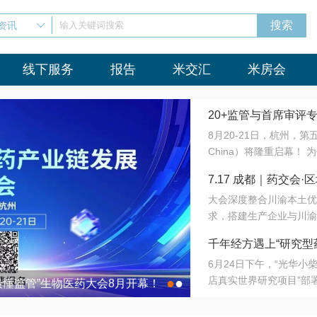
资讯
输入关键词搜索
线下服务
报告
米交汇
米房会
20+监管与首席审评
8月20-21日，杭州，
会8月开幕！
China）将隆重启幕！
与火”的淬炼—— 一端
7.17 成都｜药交
法正重新定义研发效率；
大会深度整合川渝本土优
难题，呼唤更成熟的产业
营
求，搭建生产企业与川渝
同与出海能力建设才是破
三终端渠道的精准高效对
来”为主题，内容全面扩
千年经方遇上“研究型
域增量份额夯实西南市场
算力突围；从中药创新、
6月24日下午，“光华
术攻坚，到CDMO的柔
目在北京同仁堂佛山
店真实世界研究项目”部
●
●
室”与“生产线”、“研发
最懂监管”生物医药大会8月开幕！
7.17 成都｜药交会·
这是继广州之后，该项目
本、临床在同一张桌子上
个OTC药品研究型药店