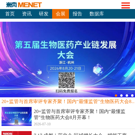
首页
资讯
研发
会展
报告
数据库
20+监管与首席审评专家齐聚！国内“最懂监管”生物
20+监管与首席审评专家齐聚！国内“最懂监
管”生物医药大会8月开幕！
2026-07-10