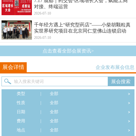
7.17 成都｜药交会·区域增长大会，赋能工商
对接、终端运营
2026-07-10
千年经方遇上“研究型药店”——小柴胡颗粒真
实世界研究项目在北京同仁堂佛山连锁启动
2026-07-10
点击查看全部会展资讯>
展会详情
企业发布展会信息
类型
|
全部
性质
|
全部
日期
|
全部
费用
|
全部
地点
|
全部